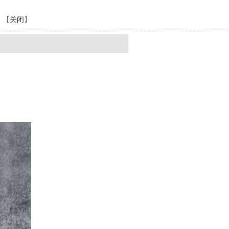
【
关闭
】