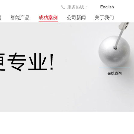
服务热线：
English
案
智能产品
成功案例
公司新闻
关于我们
在线咨询